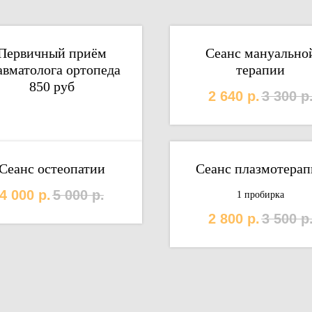
Первичный приём
Сеанс мануально
авматолога ортопеда
терапии
850 руб
2 640
р.
3 300
р
Сеанс остеопатии
Сеанс плазмотерап
4 000
р.
5 000
р.
1 пробирка
2 800
р.
3 500
р