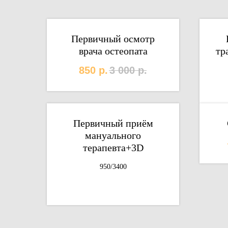
Первичный осмотр
врача остеопата
тр
850
р.
3 000
р.
Первичный приём
мануального
терапевта+3D
950/3400