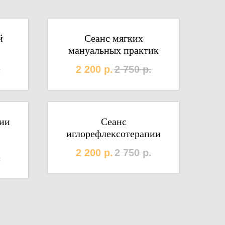
й
Сеанс мягких
мануальных практик
.
2 200
р.
2 750
р.
ии
Сеанс
иглорефлексотерапии
2 200
р.
2 750
р.
.